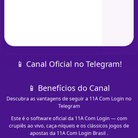
📱 Canal Oficial no Telegram!
📱 Benefícios do Canal
Descubra as vantagens de seguir a 11A Com Login no
Telegram
Este é o software oficial da 11A Com Login — com
crupiês ao vivo, caça-níqueis e os clássicos jogos de
apostas da 11A Com Login Brasil .