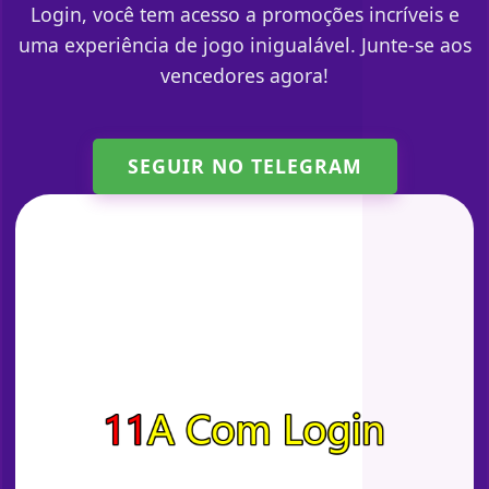
Login, você tem acesso a promoções incríveis e
uma experiência de jogo inigualável. Junte-se aos
vencedores agora!
SEGUIR NO TELEGRAM