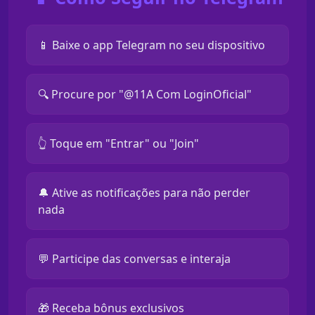
📱 Baixe o app Telegram no seu dispositivo
🔍 Procure por "@11A Com LoginOficial"
👆 Toque em "Entrar" ou "Join"
🔔 Ative as notificações para não perder
nada
💬 Participe das conversas e interaja
🎁 Receba bônus exclusivos