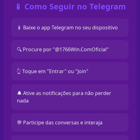
📱 Como Seguir no Telegram
📱 Baixe o app Telegram no seu dispositivo
🔍 Procure por "@1766Win.ComOficial"
👆 Toque em "Entrar" ou "Join"
🔔 Ative as notificações para não perder
nada
💬 Participe das conversas e interaja