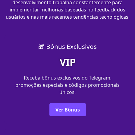
desenvolvimento trabalha constantemente para
implementar melhorias baseadas no feedback dos
usuários e nas mais recentes tendências tecnológicas.
🎁 Bônus Exclusivos
VIP
Receba bônus exclusivos do Telegram,
promoções especiais e códigos promocionais
únicos!
Ver Bônus