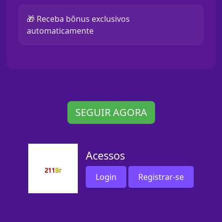
🎁 Receba bônus exclusivos
automaticamente
SEGUIR AGORA
Acessos
Login
Registrar-se