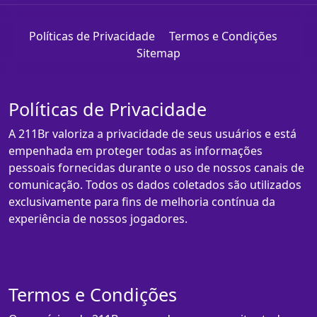
Políticas de Privacidade
Termos e Condições
Sitemap
Políticas de Privacidade
A 211Br valoriza a privacidade de seus usuários e está
empenhada em proteger todas as informações
pessoais fornecidas durante o uso de nossos canais de
comunicação. Todos os dados coletados são utilizados
exclusivamente para fins de melhoria contínua da
experiência de nossos jogadores.
Termos e Condições