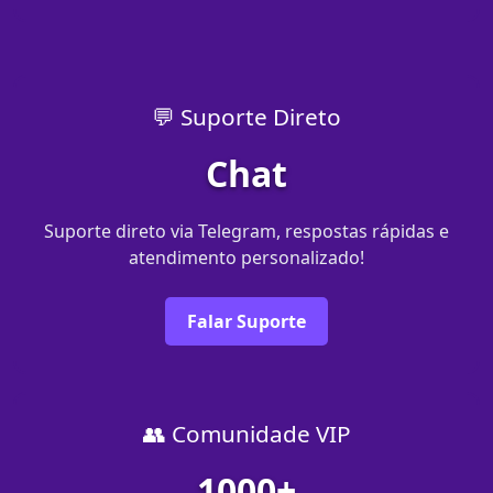
💬 Suporte Direto
Chat
Suporte direto via Telegram, respostas rápidas e
atendimento personalizado!
Falar Suporte
👥 Comunidade VIP
1000+