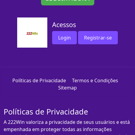
Acessos
Login
Registrar-se
Políticas de Privacidade
Termos e Condições
Sitemap
Políticas de Privacidade
A 222Win valoriza a privacidade de seus usuários e está
empenhada em proteger todas as informações