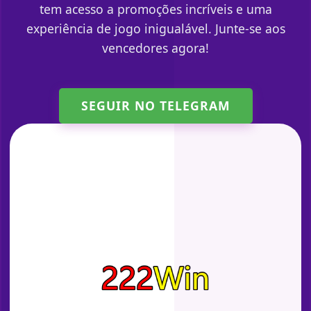
tem acesso a promoções incríveis e uma
experiência de jogo inigualável. Junte-se aos
vencedores agora!
SEGUIR NO TELEGRAM