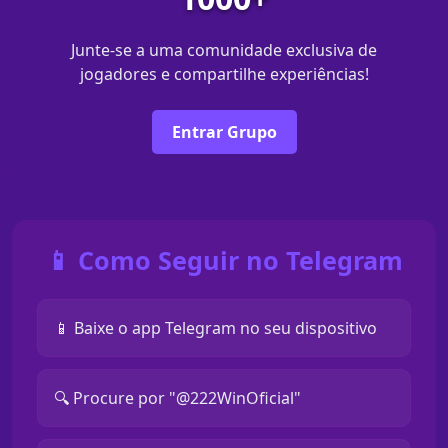
Junte-se a uma comunidade exclusiva de
jogadores e compartilhe experiências!
Entrar Grupo
📱 Como Seguir no Telegram
📱 Baixe o app Telegram no seu dispositivo
🔍 Procure por "@222WinOficial"