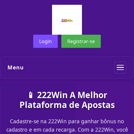
Login
Registrar-se
Menu
📱 222Win A Melhor
Plataforma de Apostas
Cadastre-se na 222Win para ganhar bônus no
cadastro e em cada recarga. Com a 222Win, você