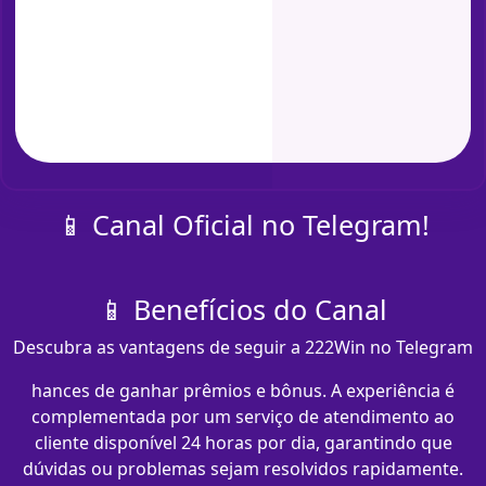
📱 Canal Oficial no Telegram!
📱 Benefícios do Canal
Descubra as vantagens de seguir a 222Win no Telegram
hances de ganhar prêmios e bônus. A experiência é
complementada por um serviço de atendimento ao
cliente disponível 24 horas por dia, garantindo que
dúvidas ou problemas sejam resolvidos rapidamente.