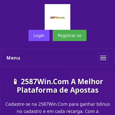
Login
Registrar-se
Menu
📱 2587Win.Com A Melhor
Plataforma de Apostas
Cadastre-se na 2587Win.Com para ganhar bônus
no cadastro e em cada recarga. Com a