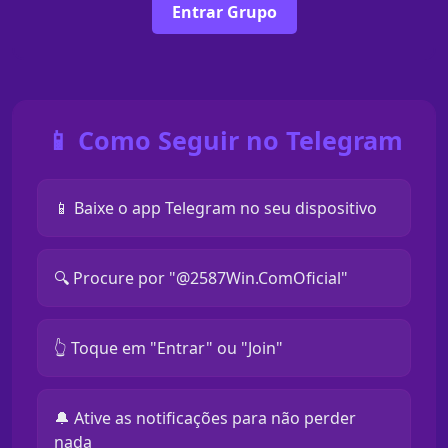
Entrar Grupo
📱 Como Seguir no Telegram
📱 Baixe o app Telegram no seu dispositivo
🔍 Procure por "@2587Win.ComOficial"
👆 Toque em "Entrar" ou "Join"
🔔 Ative as notificações para não perder
nada