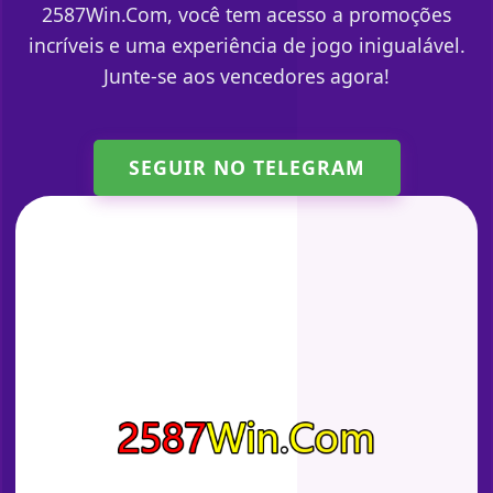
2587Win.Com, você tem acesso a promoções
incríveis e uma experiência de jogo inigualável.
Junte-se aos vencedores agora!
SEGUIR NO TELEGRAM