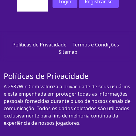
Login
Registrar-se
Políticas de Privacidade
Termos e Condições
Sitemap
Políticas de Privacidade
A 2587Win.Com valoriza a privacidade de seus usuários
e está empenhada em proteger todas as informações
pessoais fornecidas durante o uso de nossos canais de
comunicação. Todos os dados coletados são utilizados
exclusivamente para fins de melhoria contínua da
experiência de nossos jogadores.