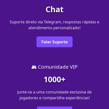
Chat
Suporte direto via Telegram, respostas rápidas e
atendimento personalizado!
Falar Suporte
👥 Comunidade VIP
1000+
Junte-se a uma comunidade exclusiva de
jogadores e compartilhe experiências!