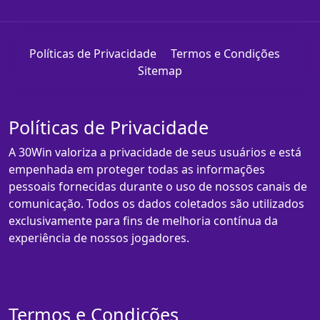
Políticas de Privacidade
Termos e Condições
Sitemap
Políticas de Privacidade
A 30Win valoriza a privacidade de seus usuários e está
empenhada em proteger todas as informações
pessoais fornecidas durante o uso de nossos canais de
comunicação. Todos os dados coletados são utilizados
exclusivamente para fins de melhoria contínua da
experiência de nossos jogadores.
Termos e Condições