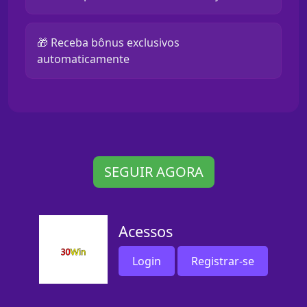
🎁 Receba bônus exclusivos
automaticamente
SEGUIR AGORA
Acessos
Login
Registrar-se