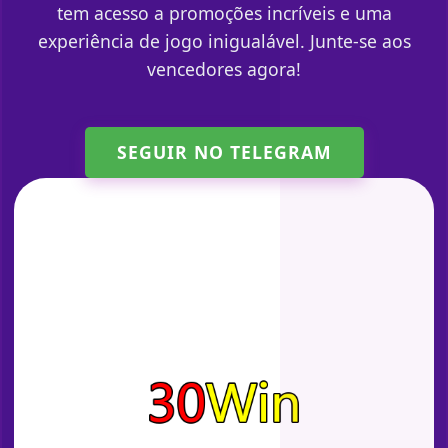
tem acesso a promoções incríveis e uma
experiência de jogo inigualável. Junte-se aos
vencedores agora!
SEGUIR NO TELEGRAM