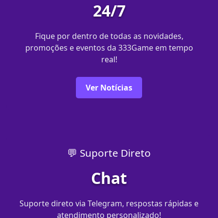
24/7
Fique por dentro de todas as novidades,
promoções e eventos da 333Game em tempo
real!
Ver Notícias
💬 Suporte Direto
Chat
Suporte direto via Telegram, respostas rápidas e
atendimento personalizado!