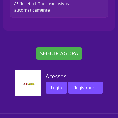
🎁 Receba bônus exclusivos
automaticamente
SEGUIR AGORA
Acessos
Login
Registrar-se