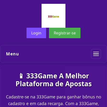
Login
Registrar-se
Menu
📱 333Game A Melhor
Plataforma de Apostas
Cadastre-se na 333Game para ganhar bônus no
cadastro e em cada recarga. Com a 333Game,