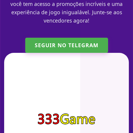
você tem acesso a promoções incríveis e uma
experiência de jogo inigualável. Junte-se aos
vencedores agora!
SEGUIR NO TELEGRAM