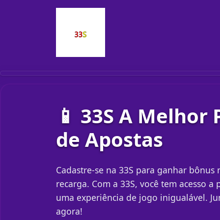
📱 33S A Melhor 
de Apostas
Cadastre-se na 33S para ganhar bônus 
recarga. Com a 33S, você tem acesso a 
uma experiência de jogo inigualável. J
agora!