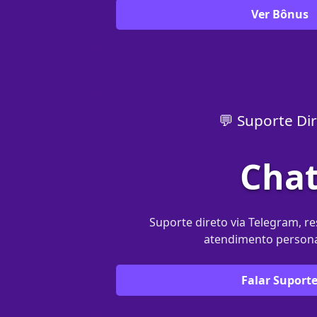
Ver Bônus
💬 Suporte Di
Cha
Suporte direto via Telegram, r
atendimento persona
Falar Suport