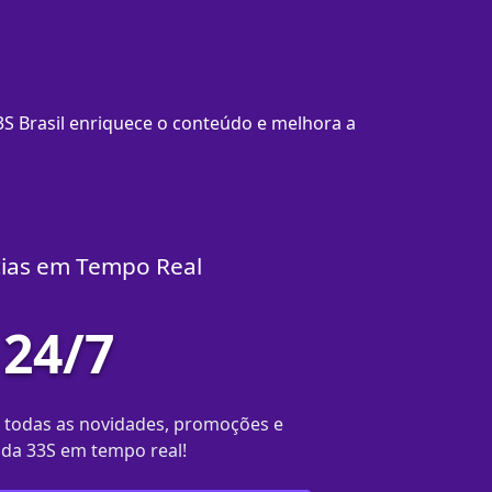
3S Brasil enriquece o conteúdo e melhora a
cias em Tempo Real
24/7
e todas as novidades, promoções e
 da 33S em tempo real!