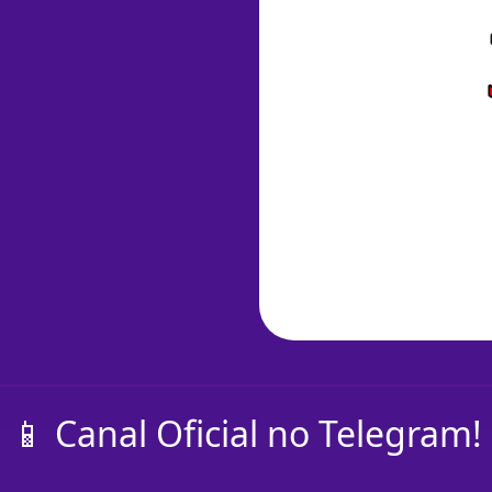
📱 Canal Oficial no Telegram!