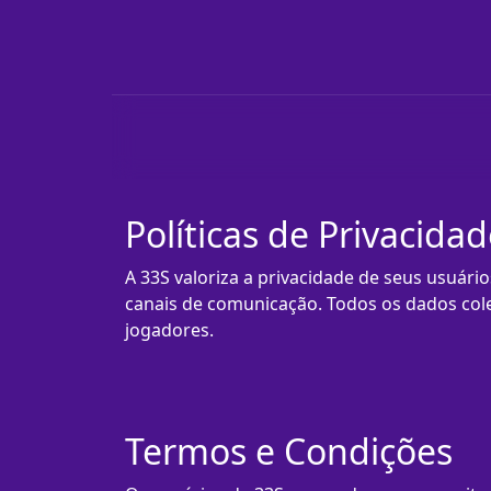
Políticas de Privacida
A 33S valoriza a privacidade de seus usuár
canais de comunicação. Todos os dados cole
jogadores.
Termos e Condições