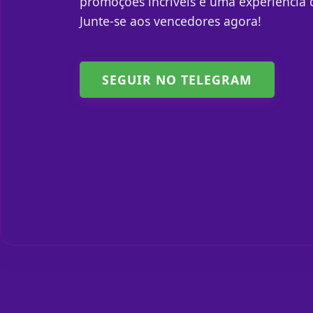
promoções incríveis e uma experiência d
Junte-se aos vencedores agora!
SEGUIR NO TELEGRAM