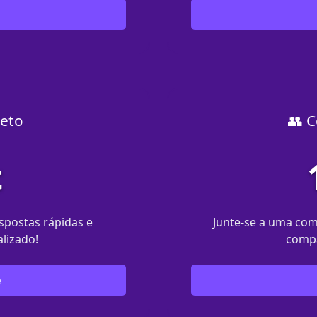
reto
👥 
t
espostas rápidas e
Junte-se a uma com
lizado!
compa
e