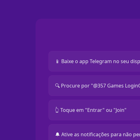
📱 Baixe o app Telegram no seu disp
🔍 Procure por "@357 Games LoginO
👆 Toque em "Entrar" ou "Join"
🔔 Ative as notificações para não p