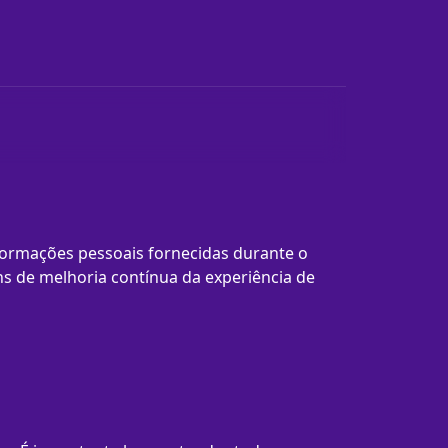
formações pessoais fornecidas durante o
ns de melhoria contínua da experiência de