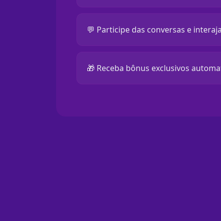
💬 Participe das conversas e interaj
🎁 Receba bônus exclusivos autom