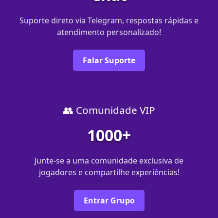
Suporte direto via Telegram, respostas rápidas e
atendimento personalizado!
Falar Suporte
👥 Comunidade VIP
1000+
Junte-se a uma comunidade exclusiva de
jogadores e compartilhe experiências!
Entrar Grupo