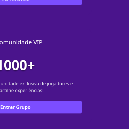
Comunidade VIP
1000+
unidade exclusiva de jogadores e
rtilhe experiências!
Entrar Grupo