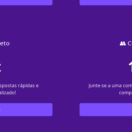
reto
👥 
t
espostas rápidas e
Junte-se a uma com
lizado!
compa
e