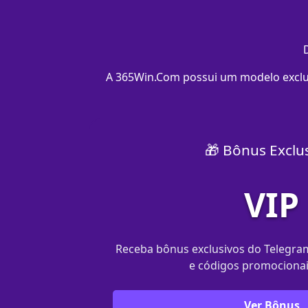
A 365Win.Com possui um modelo exclus
🎁 Bônus Exclu
VIP
Receba bônus exclusivos do Telegra
e códigos promocionai
Ver Bônus