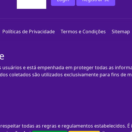
Políticas de Privacidade
Termos e Condições
Sitemap
de
us usuários e está empenhada em proteger todas as informa
os coletados são utilizados exclusivamente para fins de m
speitar todas as regras e regulamentos estabelecidos. É 