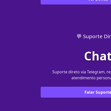
💬 Suporte Di
Cha
Suporte direto via Telegram, r
atendimento persona
Falar Suport