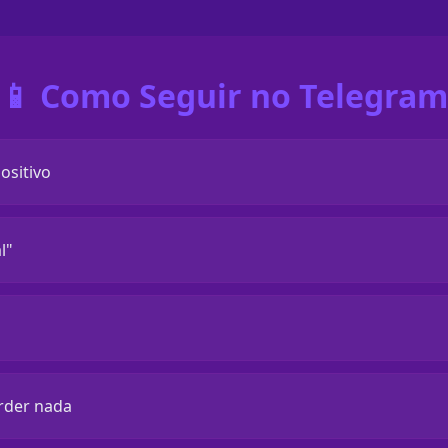
📱 Como Seguir no Telegram
ositivo
l"
erder nada