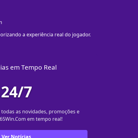
m
izando a experiência real do jogador.
cias em Tempo Real
24/7
e todas as novidades, promoções e
365Win.Com em tempo real!
Ver Notícias