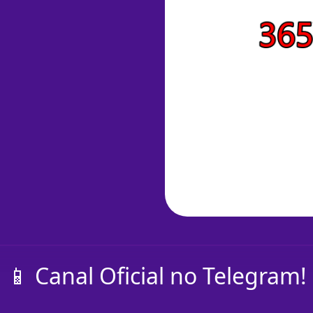
📱 Canal Oficial no Telegram!