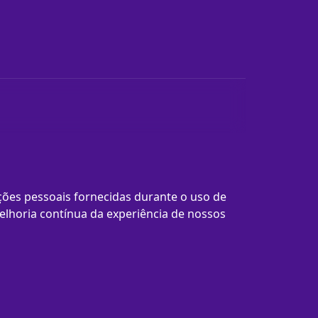
ções pessoais fornecidas durante o uso de
elhoria contínua da experiência de nossos