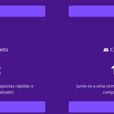
reto
👥 
t
espostas rápidas e
Junte-se a uma com
lizado!
compa
e