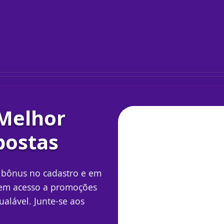
 Melhor
postas
 bônus no cadastro e em
tem acesso a promoções
ualável. Junte-se aos