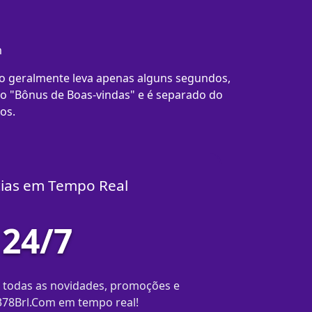
m
o geralmente leva apenas alguns segundos,
o "Bônus de Boas-vindas" e é separado do
os.
cias em Tempo Real
24/7
e todas as novidades, promoções e
378Brl.Com em tempo real!