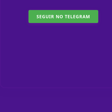
SEGUIR NO TELEGRAM