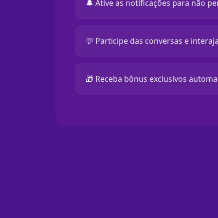
🔔 Ative as notificações para não p
💬 Participe das conversas e interaj
🎁 Receba bônus exclusivos autom