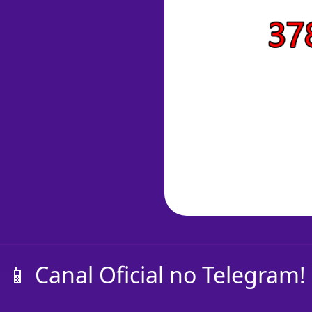
📱 Canal Oficial no Telegram!