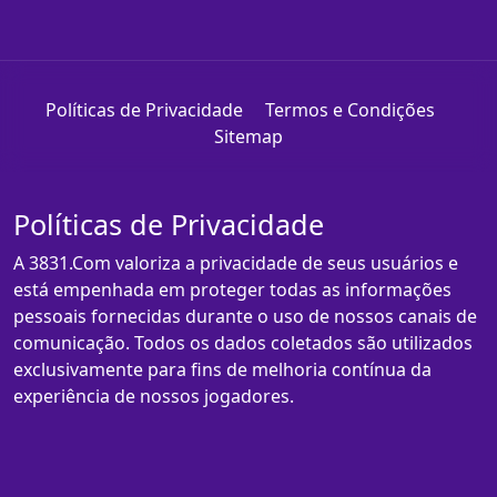
Políticas de Privacidade
Termos e Condições
Sitemap
Políticas de Privacidade
A 3831.Com valoriza a privacidade de seus usuários e
está empenhada em proteger todas as informações
pessoais fornecidas durante o uso de nossos canais de
comunicação. Todos os dados coletados são utilizados
exclusivamente para fins de melhoria contínua da
experiência de nossos jogadores.