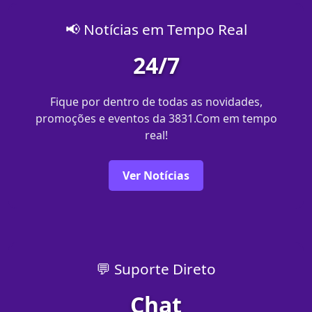
📢 Notícias em Tempo Real
24/7
Fique por dentro de todas as novidades,
promoções e eventos da 3831.Com em tempo
real!
Ver Notícias
💬 Suporte Direto
Chat