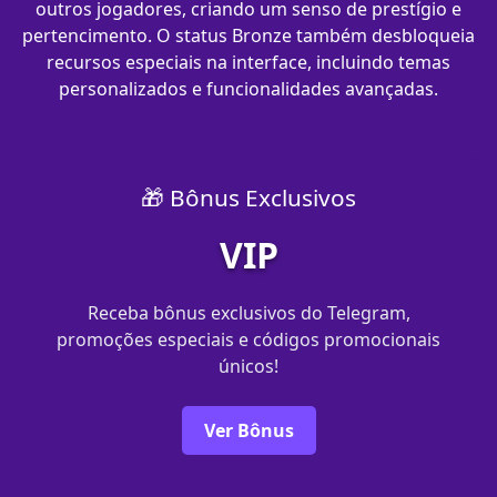
outros jogadores, criando um senso de prestígio e
pertencimento. O status Bronze também desbloqueia
recursos especiais na interface, incluindo temas
personalizados e funcionalidades avançadas.
🎁 Bônus Exclusivos
VIP
Receba bônus exclusivos do Telegram,
promoções especiais e códigos promocionais
únicos!
Ver Bônus