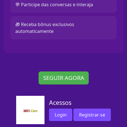
💬 Participe das conversas e interaja
🎁 Receba bônus exclusivos
automaticamente
SEGUIR AGORA
Acessos
Login
Registrar-se