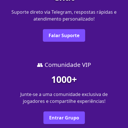
Suporte direto via Telegram, respostas rápidas e
atendimento personalizado!
Falar Suporte
👥 Comunidade VIP
1000+
Junte-se a uma comunidade exclusiva de
jogadores e compartilhe experiências!
Entrar Grupo