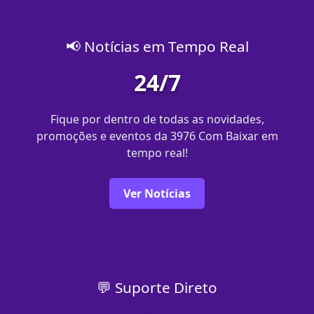
📢 Notícias em Tempo Real
24/7
Fique por dentro de todas as novidades,
promoções e eventos da 3976 Com Baixar em
tempo real!
Ver Notícias
💬 Suporte Direto