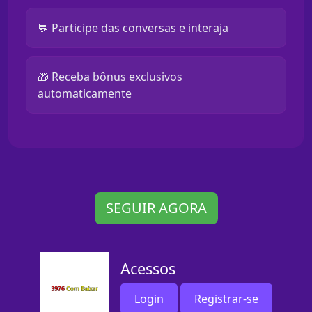
💬 Participe das conversas e interaja
🎁 Receba bônus exclusivos
automaticamente
SEGUIR AGORA
Acessos
Login
Registrar-se