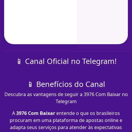
📱 Canal Oficial no Telegram!
📱 Benefícios do Canal
Descubra as vantagens de seguir a 3976 Com Baixar no
Telegram
A
3976 Com Baixar
entende o que os brasileiros
procuram em uma plataforma de apostas online e
adapta seus serviços para atender às expectativas