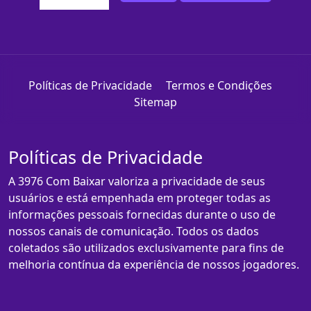
Políticas de Privacidade
Termos e Condições
Sitemap
Políticas de Privacidade
A 3976 Com Baixar valoriza a privacidade de seus
usuários e está empenhada em proteger todas as
informações pessoais fornecidas durante o uso de
nossos canais de comunicação. Todos os dados
coletados são utilizados exclusivamente para fins de
melhoria contínua da experiência de nossos jogadores.