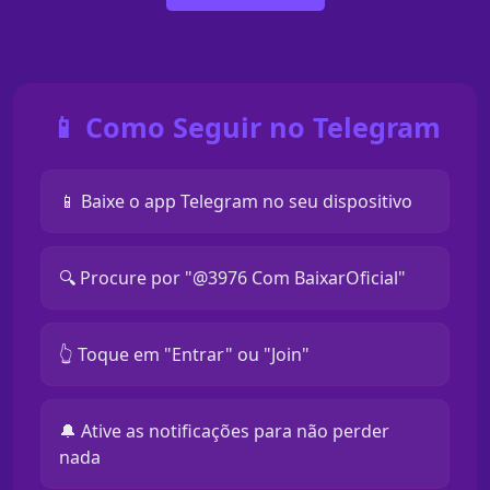
📱 Como Seguir no Telegram
📱 Baixe o app Telegram no seu dispositivo
🔍 Procure por "@3976 Com BaixarOficial"
👆 Toque em "Entrar" ou "Join"
🔔 Ative as notificações para não perder
nada