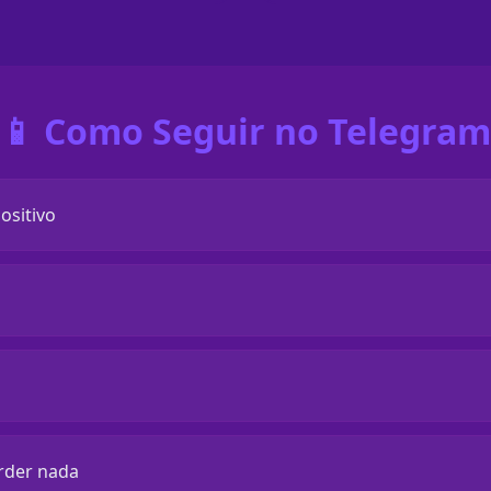
📱 Como Seguir no Telegram
ositivo
"
erder nada