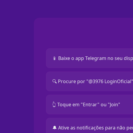
📱 Baixe o app Telegram no seu disp
🔍 Procure por "@3976 LoginOficial
👆 Toque em "Entrar" ou "Join"
🔔 Ative as notificações para não p