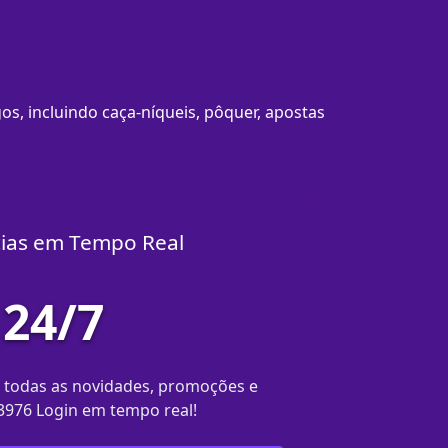
m
os, incluindo caça-níqueis, pôquer, apostas
cias em Tempo Real
24/7
e todas as novidades, promoções e
3976 Login em tempo real!