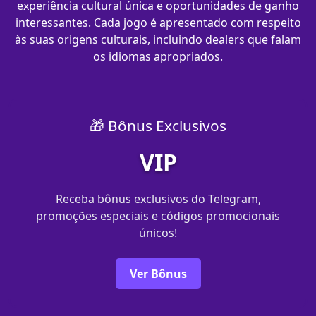
experiência cultural única e oportunidades de ganho
interessantes. Cada jogo é apresentado com respeito
às suas origens culturais, incluindo dealers que falam
os idiomas apropriados.
🎁 Bônus Exclusivos
VIP
Receba bônus exclusivos do Telegram,
promoções especiais e códigos promocionais
únicos!
Ver Bônus