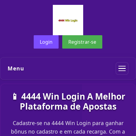
Login
Registrar-se
Menu
📱 4444 Win Login A Melhor
Plataforma de Apostas
Cadastre-se na 4444 Win Login para ganhar
bônus no cadastro e em cada recarga. Com a