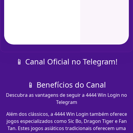
📱 Canal Oficial no Telegram!
📱 Benefícios do Canal
Descubra as vantagens de seguir a 4444 Win Login no
Telegram
Além dos clássicos, a 4444 Win Login também oferece
jogos especializados como Sic Bo, Dragon Tiger e Fan
Tan. Estes jogos asiáticos tradicionais oferecem uma