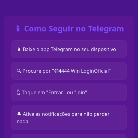
📱 Como Seguir no Telegram
📱 Baixe o app Telegram no seu dispositivo
🔍 Procure por "@4444 Win LoginOficial"
👆 Toque em "Entrar" ou "Join"
🔔 Ative as notificações para não perder
nada