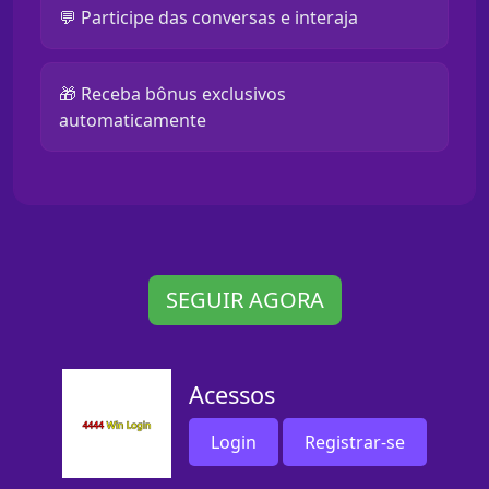
💬 Participe das conversas e interaja
🎁 Receba bônus exclusivos
automaticamente
SEGUIR AGORA
Acessos
Login
Registrar-se