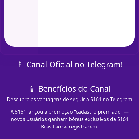
📱 Canal Oficial no Telegram!
📱 Benefícios do Canal
Descubra as vantagens de seguir a 5161 no Telegram
A 5161 lançou a promoção “cadastro premiado” —
novos usuários ganham bônus exclusivos da 5161
Brasil ao se registrarem.