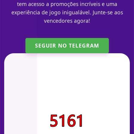
tem acesso a promoções incríveis e uma
experiência de jogo inigualável. Junte-se aos
vencedores agora!
SEGUIR NO TELEGRAM