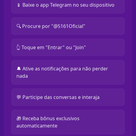
📱 Baixe o app Telegram no seu dispositivo
🔍 Procure por "@5161Oficial"
👆 Toque em "Entrar" ou "Join"
🔔 Ative as notificações para não perder
nada
💬 Participe das conversas e interaja
🎁 Receba bônus exclusivos
automaticamente