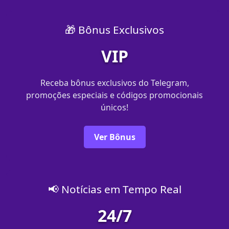
🎁 Bônus Exclusivos
VIP
Receba bônus exclusivos do Telegram,
promoções especiais e códigos promocionais
únicos!
Ver Bônus
📢 Notícias em Tempo Real
24/7