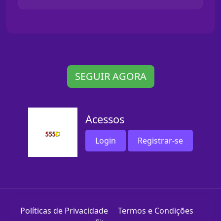
SEGUIR AGORA
Acessos
Login
Registrar-se
Políticas de Privacidade
Termos e Condições