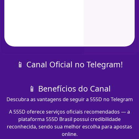
📱 Canal Oficial no Telegram!
📱 Benefícios do Canal
Descubra as vantagens de seguir a 555D no Telegram
A 555D oferece serviços oficiais recomendados — a
plataforma 555D Brasil possui credibilidade
reconhecida, sendo sua melhor escolha para apostas
online.