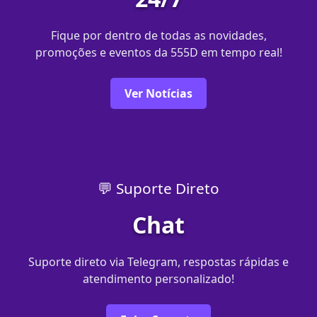
Fique por dentro de todas as novidades,
promoções e eventos da 555D em tempo real!
Ver Notícias
💬 Suporte Direto
Chat
Suporte direto via Telegram, respostas rápidas e
atendimento personalizado!