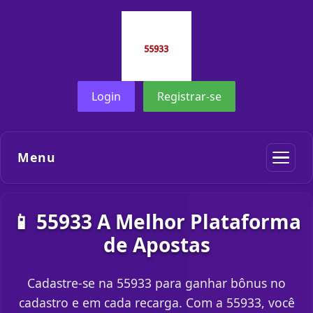
Login
Registrar-se
Menu
📱 55933 A Melhor Plataforma
de Apostas
Cadastre-se na 55933 para ganhar bônus no
cadastro e em cada recarga. Com a 55933, você