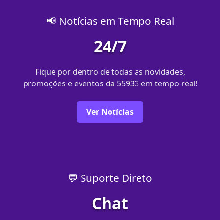
📢 Notícias em Tempo Real
24/7
Fique por dentro de todas as novidades,
promoções e eventos da 55933 em tempo real!
Ver Notícias
💬 Suporte Direto
Chat