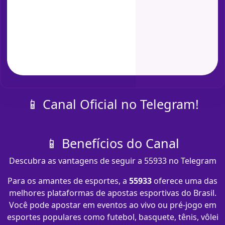
📱 Canal Oficial no Telegram!
📱 Benefícios do Canal
Descubra as vantagens de seguir a 55933 no Telegram
Para os amantes de esportes, a
55933
oferece uma das
melhores plataformas de apostas esportivas do Brasil.
Você pode apostar em eventos ao vivo ou pré-jogo em
esportes populares como futebol, basquete, tênis, vôlei