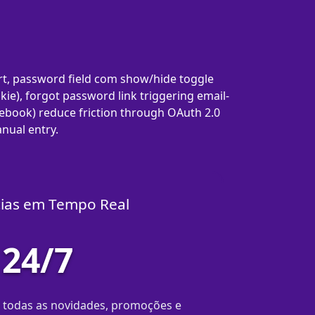
t, password field com show/hide toggle
ie), forgot password link triggering email-
acebook) reduce friction through OAuth 2.0
nual entry.
cias em Tempo Real
24/7
e todas as novidades, promoções e