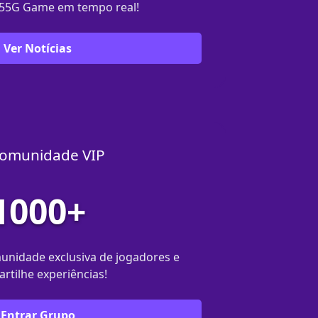
 55G Game em tempo real!
Ver Notícias
Comunidade VIP
1000+
unidade exclusiva de jogadores e
rtilhe experiências!
Entrar Grupo