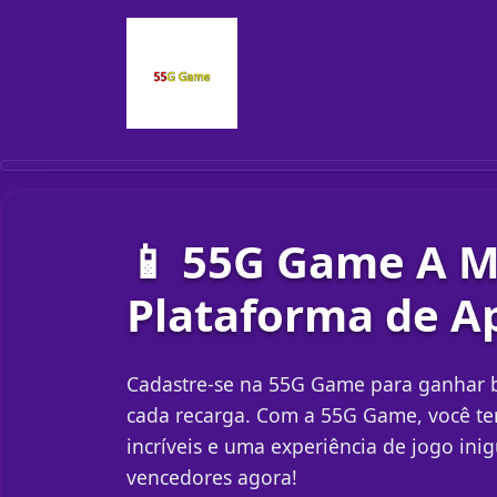
📱 55G Game A M
Plataforma de A
Cadastre-se na 55G Game para ganhar 
cada recarga. Com a 55G Game, você t
incríveis e uma experiência de jogo inig
vencedores agora!