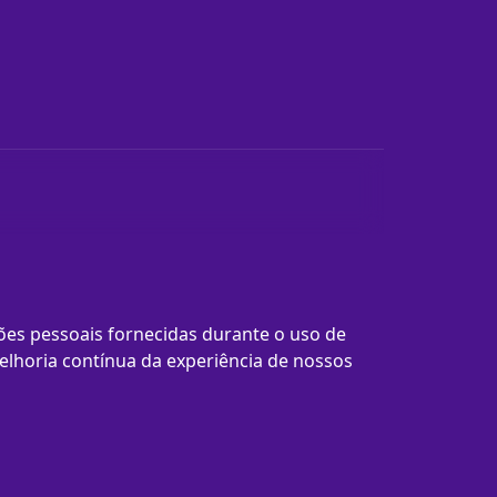
ões pessoais fornecidas durante o uso de
elhoria contínua da experiência de nossos