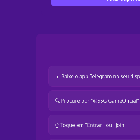
📱 Baixe o app Telegram no seu disp
🔍 Procure por "@55G GameOficial"
👆 Toque em "Entrar" ou "Join"