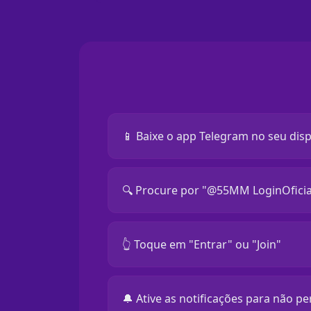
📱 Baixe o app Telegram no seu disp
🔍 Procure por "@55MM LoginOficia
👆 Toque em "Entrar" ou "Join"
🔔 Ative as notificações para não p