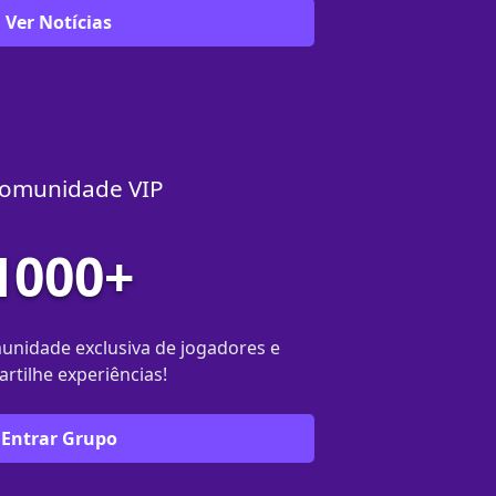
Ver Notícias
Comunidade VIP
1000+
unidade exclusiva de jogadores e
rtilhe experiências!
Entrar Grupo