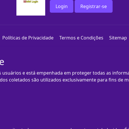
Login
Registrar-se
Políticas de Privacidade
Termos e Condições
Sitemap
de
us usuários e está empenhada em proteger todas as informa
os coletados são utilizados exclusivamente para fins de m