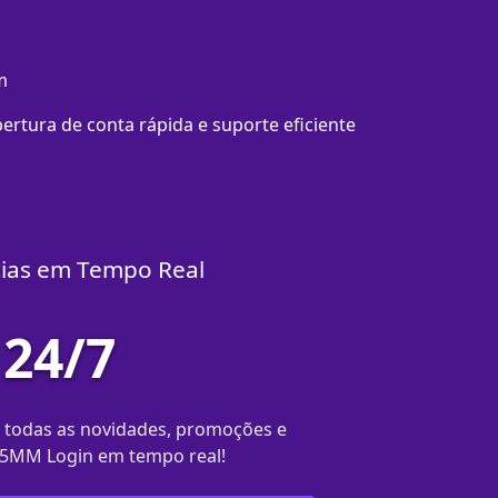
m
ertura de conta rápida e suporte eficiente
cias em Tempo Real
24/7
e todas as novidades, promoções e
55MM Login em tempo real!