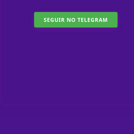
SEGUIR NO TELEGRAM