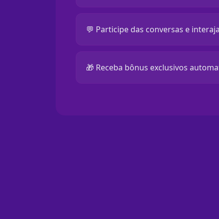
💬 Participe das conversas e interaj
🎁 Receba bônus exclusivos autom