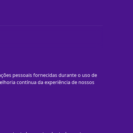
ções pessoais fornecidas durante o uso de
elhoria contínua da experiência de nossos