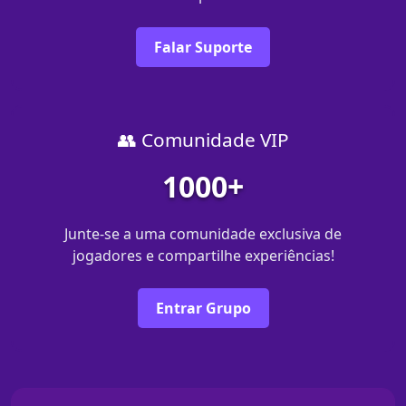
Falar Suporte
👥 Comunidade VIP
1000+
Junte-se a uma comunidade exclusiva de
jogadores e compartilhe experiências!
Entrar Grupo