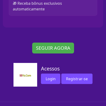
🎁 Receba bônus exclusivos
automaticamente
SEGUIR AGORA
Acessos
Login
Registrar-se