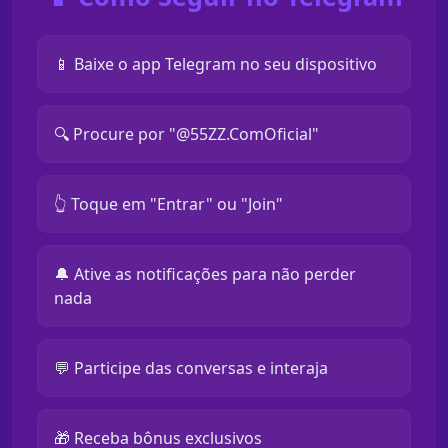
📱 Baixe o app Telegram no seu dispositivo
🔍 Procure por "@55ZZ.ComOficial"
👆 Toque em "Entrar" ou "Join"
🔔 Ative as notificações para não perder
nada
💬 Participe das conversas e interaja
🎁 Receba bônus exclusivos