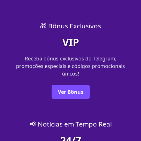
🎁 Bônus Exclusivos
VIP
Receba bônus exclusivos do Telegram,
promoções especiais e códigos promocionais
únicos!
Ver Bônus
📢 Notícias em Tempo Real
24/7