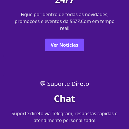
Fique por dentro de todas as novidades,
promoções e eventos da 55ZZ.Com em tempo
real!
Ver Notícias
💬 Suporte Direto
Chat
Suporte direto via Telegram, respostas rápidas e
atendimento personalizado!