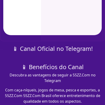
📱 Canal Oficial no Telegram!
📱 Benefícios do Canal
Descubra as vantagens de seguir a 55ZZ.Com no
Telegram
Com caça-níqueis, jogos de mesa, pesca e esportes, a
55ZZ.Com 55ZZ.Com Brasil oferece entretenimento de
qualidade em todos os aspectos.