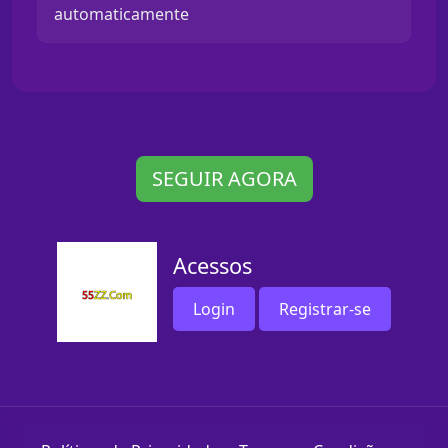
automaticamente
SEGUIR AGORA
Acessos
Login
Registrar-se