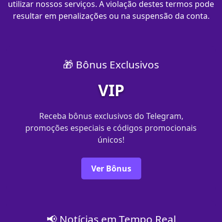
utilizar nossos serviços. A violação destes termos pode
resultar em penalizações ou na suspensão da conta.
🎁 Bônus Exclusivos
VIP
Receba bônus exclusivos do Telegram,
promoções especiais e códigos promocionais
únicos!
Ver Bônus
📢 Notícias em Tempo Real