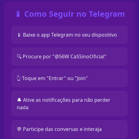
📱 Como Seguir no Telegram
📱 Baixe o app Telegram no seu dispositivo
🔍 Procure por "@56W CaSSinoOficial"
👆 Toque em "Entrar" ou "Join"
🔔 Ative as notificações para não perder
nada
💬 Participe das conversas e interaja