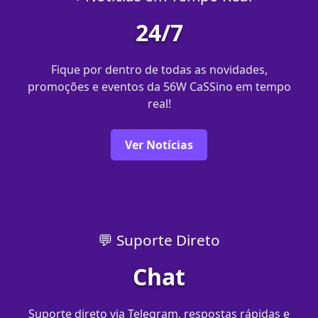
24/7
Fique por dentro de todas as novidades,
promoções e eventos da 56W CaSSino em tempo
real!
Ver Notícias
💬 Suporte Direto
Chat
Suporte direto via Telegram, respostas rápidas e