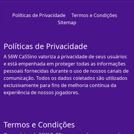
Políticas de Privacidade
Termos e Condições
Sitemap
Políticas de Privacidade
A 56W CaSSino valoriza a privacidade de seus usuários
e está empenhada em proteger todas as informações
pessoais fornecidas durante o uso de nossos canais de
comunicação. Todos os dados coletados são utilizados
exclusivamente para fins de melhoria contínua da
experiência de nossos jogadores.
Termos e Condições