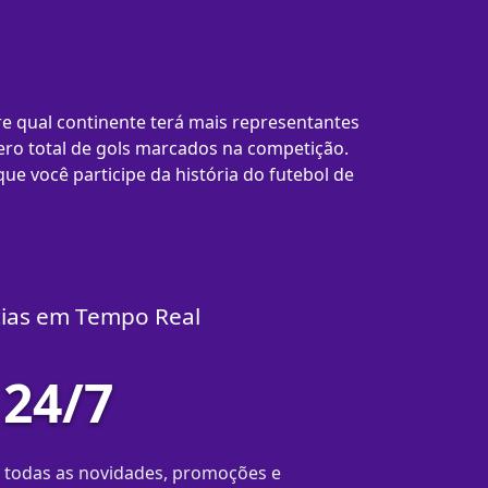
e qual continente terá mais representantes
ero total de gols marcados na competição.
e você participe da história do futebol de
cias em Tempo Real
24/7
e todas as novidades, promoções e