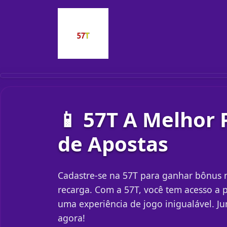
📱 57T A Melhor
de Apostas
Cadastre-se na 57T para ganhar bônus 
recarga. Com a 57T, você tem acesso a 
uma experiência de jogo inigualável. J
agora!