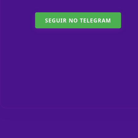
SEGUIR NO TELEGRAM