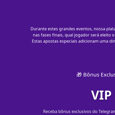
Durante estes grandes eventos, nossa plat
nas fases finais, qual jogador será elei
Estas apostas especiais adicionam uma dim
🎁 Bônus Exclu
VIP
Receba bônus exclusivos do Telegra