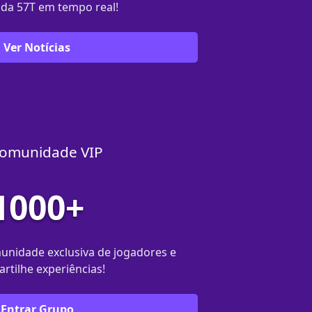
 da 57T em tempo real!
Ver Notícias
Comunidade VIP
1000+
unidade exclusiva de jogadores e
rtilhe experiências!
Entrar Grupo