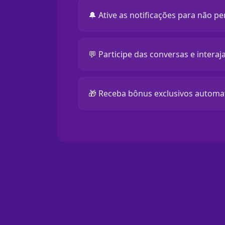
🔔 Ative as notificações para não p
💬 Participe das conversas e interaj
🎁 Receba bônus exclusivos autom