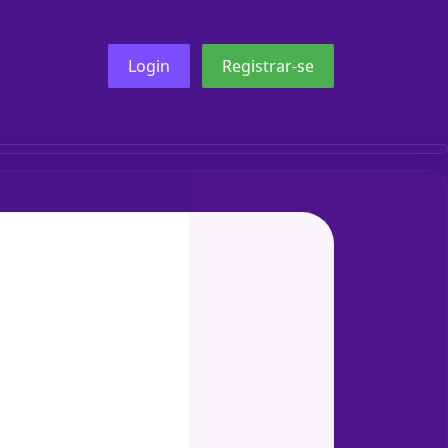
Login
Registrar-se