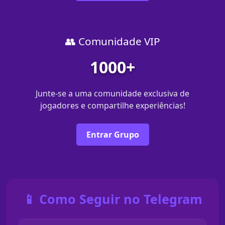
👥 Comunidade VIP
1000+
Junte-se a uma comunidade exclusiva de
jogadores e compartilhe experiências!
Entrar Grupo
📱 Como Seguir no Telegram