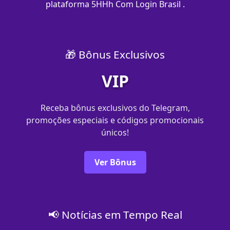
plataforma 5HHh Com Login Brasil .
🎁 Bônus Exclusivos
VIP
Receba bônus exclusivos do Telegram,
promoções especiais e códigos promocionais
únicos!
Ver Bônus
📢 Notícias em Tempo Real