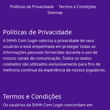
Políticas de Privacidade
Termos e Condições
Sitemap
Políticas de Privacidade
A 5HHh Com Login valoriza a privacidade de seus
usuários e está empenhada em proteger todas as
informações pessoais fornecidas durante o uso de
nossos canais de comunicação. Todos os dados
coletados são utilizados exclusivamente para fins de
melhoria contínua da experiência de nossos jogadores.
Termos e Condições
Os usuários da 5HHh Com Login concordam em