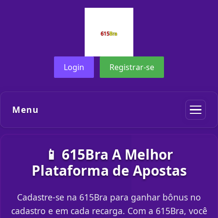
Login
Registrar-se
Menu
📱 615Bra A Melhor
Plataforma de Apostas
Cadastre-se na 615Bra para ganhar bônus no
cadastro e em cada recarga. Com a 615Bra, você