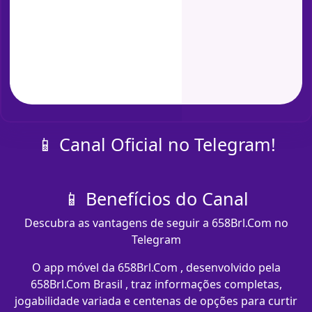
📱 Canal Oficial no Telegram!
📱 Benefícios do Canal
Descubra as vantagens de seguir a 658Brl.Com no
Telegram
O app móvel da 658Brl.Com , desenvolvido pela
658Brl.Com Brasil , traz informações completas,
jogabilidade variada e centenas de opções para curtir