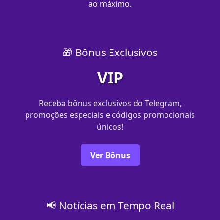
ao máximo.
🎁 Bônus Exclusivos
VIP
Receba bônus exclusivos do Telegram,
promoções especiais e códigos promocionais
únicos!
Ver Bônus
📢 Notícias em Tempo Real