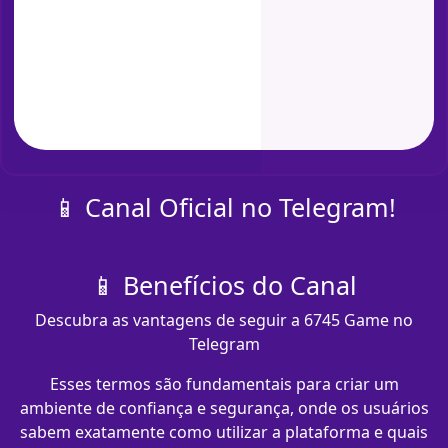
📱 Canal Oficial no Telegram!
📱 Benefícios do Canal
Descubra as vantagens de seguir a 6745 Game no
Telegram
Esses termos são fundamentais para criar um
ambiente de confiança e segurança, onde os usuários
sabem exatamente como utilizar a plataforma e quais