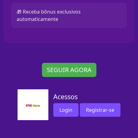
🎁 Receba bônus exclusivos
automaticamente
SEGUIR AGORA
Acessos
Login
Registrar-se