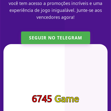
você tem acesso a promoções incríveis e uma
experiência de jogo inigualável. Junte-se aos
vencedores agora!
SEGUIR NO TELEGRAM