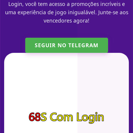
Login, você tem acesso a promoções incríveis e
uma experiência de jogo inigualável. Junte-se aos
vencedores agora!
SEGUIR NO TELEGRAM