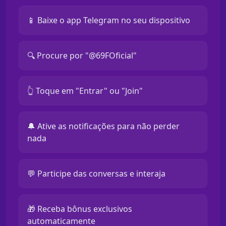
📱 Baixe o app Telegram no seu dispositivo
🔍 Procure por "@69FOficial"
👆 Toque em "Entrar" ou "Join"
🔔 Ative as notificações para não perder
nada
💬 Participe das conversas e interaja
🎁 Receba bônus exclusivos
automaticamente