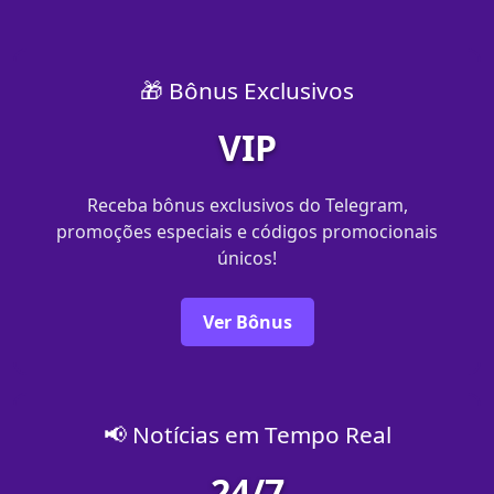
🎁 Bônus Exclusivos
VIP
Receba bônus exclusivos do Telegram,
promoções especiais e códigos promocionais
únicos!
Ver Bônus
📢 Notícias em Tempo Real
24/7