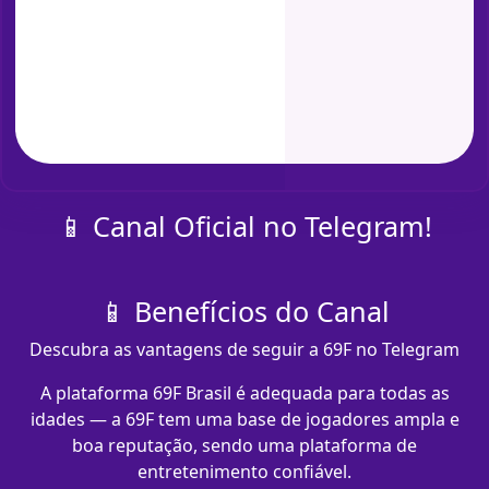
📱 Canal Oficial no Telegram!
📱 Benefícios do Canal
Descubra as vantagens de seguir a 69F no Telegram
A plataforma 69F Brasil é adequada para todas as
idades — a 69F tem uma base de jogadores ampla e
boa reputação, sendo uma plataforma de
entretenimento confiável.