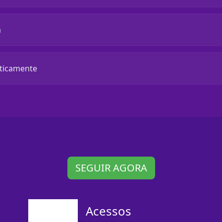
a
aticamente
SEGUIR AGORA
Acessos