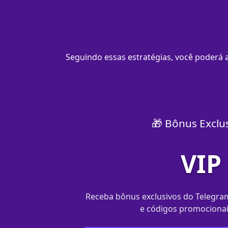
Seguindo essas estratégias, você poderá 
🎁 Bônus Exclu
VIP
Receba bônus exclusivos do Telegra
e códigos promocionai