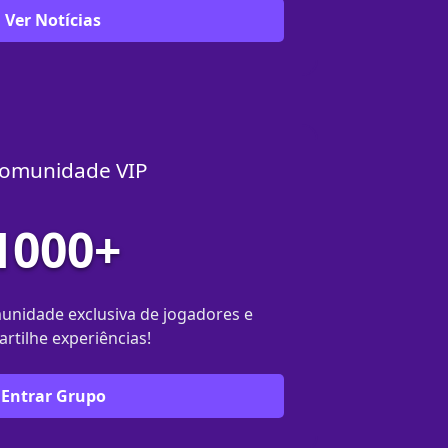
Ver Notícias
Comunidade VIP
1000+
unidade exclusiva de jogadores e
rtilhe experiências!
Entrar Grupo