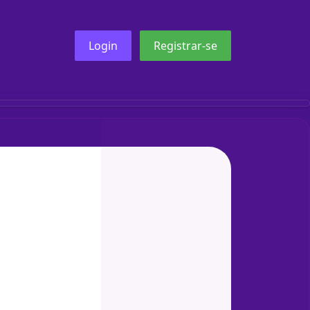
Login
Registrar-se