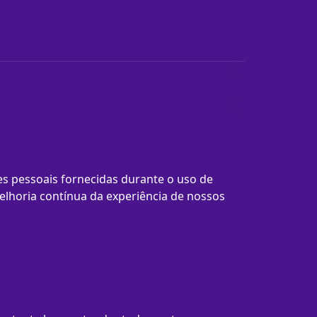
s pessoais fornecidas durante o uso de
elhoria contínua da experiência de nossos