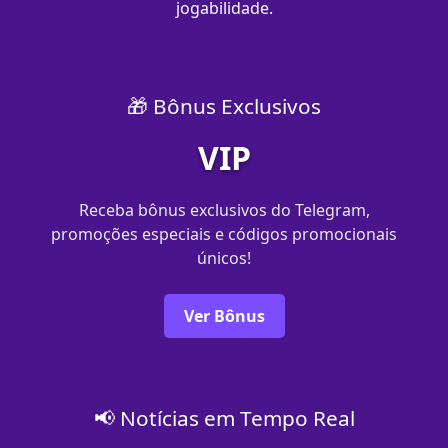
jogabilidade.
🎁 Bônus Exclusivos
VIP
Receba bônus exclusivos do Telegram,
promoções especiais e códigos promocionais
únicos!
Ver Bônus
📢 Notícias em Tempo Real