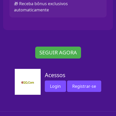
🎁 Receba bônus exclusivos
automaticamente
SEGUIR AGORA
Acessos
Login
Registrar-se