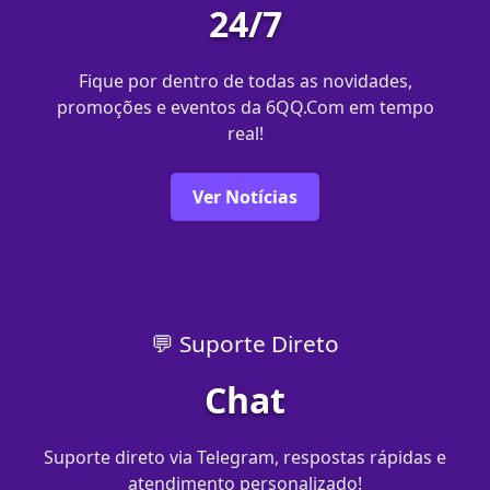
24/7
Fique por dentro de todas as novidades,
promoções e eventos da 6QQ.Com em tempo
real!
Ver Notícias
💬 Suporte Direto
Chat
Suporte direto via Telegram, respostas rápidas e
atendimento personalizado!