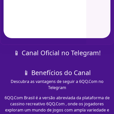
📱 Canal Oficial no Telegram!
📱 Benefícios do Canal
Descubra as vantagens de seguir a 6QQ.Com no
Telegram
6QQ.Com Brasil é a versão abreviada da plataforma de
cassino recreativo 6QQ.Com , onde os jogadores
exploram um mundo de jogos com ampla variedade e