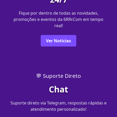
Fique por dentro de todas as novidades,
promoções e eventos da 6RRr.Com em tempo
real!
Ver Notícias
💬 Suporte Direto
Chat
Suporte direto via Telegram, respostas rápidas e
atendimento personalizado!