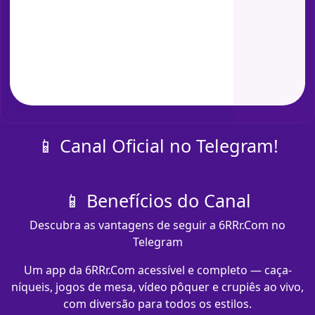
📱 Canal Oficial no Telegram!
📱 Benefícios do Canal
Descubra as vantagens de seguir a 6RRr.Com no
Telegram
Um app da 6RRr.Com acessível e completo — caça-
níqueis, jogos de mesa, vídeo pôquer e crupiês ao vivo,
com diversão para todos os estilos.