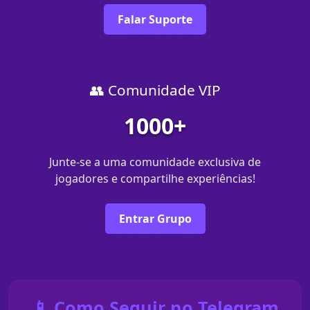
Falar Suporte
👥 Comunidade VIP
1000+
Junte-se a uma comunidade exclusiva de
jogadores e compartilhe experiências!
Entrar Grupo
📱 Como Seguir no Telegram