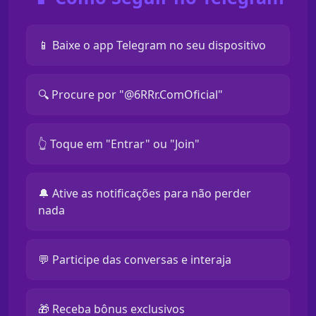
📱 Baixe o app Telegram no seu dispositivo
🔍 Procure por "@6RRr.ComOficial"
👆 Toque em "Entrar" ou "Join"
🔔 Ative as notificações para não perder
nada
💬 Participe das conversas e interaja
🎁 Receba bônus exclusivos