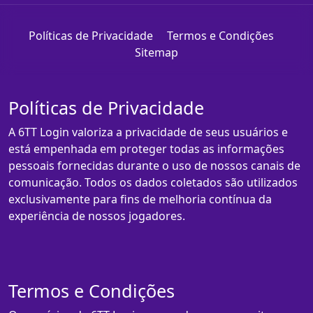
Políticas de Privacidade
Termos e Condições
Sitemap
Políticas de Privacidade
A 6TT Login valoriza a privacidade de seus usuários e
está empenhada em proteger todas as informações
pessoais fornecidas durante o uso de nossos canais de
comunicação. Todos os dados coletados são utilizados
exclusivamente para fins de melhoria contínua da
experiência de nossos jogadores.
Termos e Condições