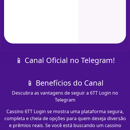
📱 Canal Oficial no Telegram!
📱 Benefícios do Canal
Descubra as vantagens de seguir a 6TT Login no
Telegram
Cassino 6TT Login se mostra uma plataforma segura,
completa e cheia de opções para quem deseja diversão
e prêmios reais. Se você está buscando um cassino