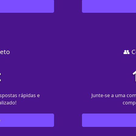
reto
👥 
t
espostas rápidas e
Junte-se a uma com
lizado!
compa
e