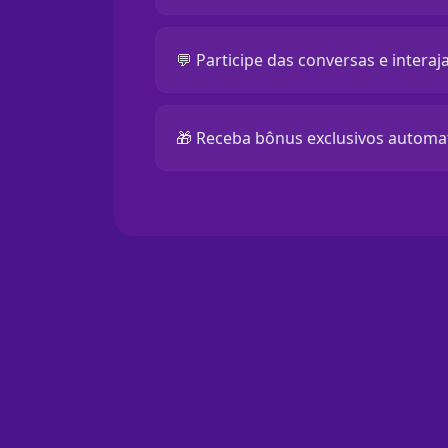
💬 Participe das conversas e interaj
🎁 Receba bônus exclusivos autom