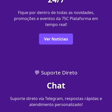
Fique por dentro de todas as novidades,
promoções e eventos da 75C Plataforma em
tempo real!
Ver Notícias
💬 Suporte Direto
Chat
Suporte direto via Telegram, respostas rápidas e
atendimento personalizado!