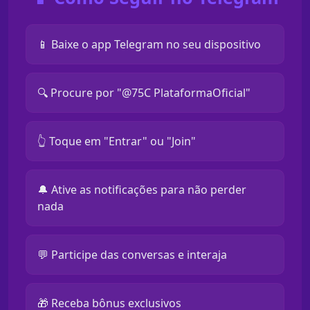
📱 Baixe o app Telegram no seu dispositivo
🔍 Procure por "@75C PlataformaOficial"
👆 Toque em "Entrar" ou "Join"
🔔 Ative as notificações para não perder
nada
💬 Participe das conversas e interaja
🎁 Receba bônus exclusivos