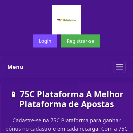
Login
Registrar-se
Menu
📱 75C Plataforma A Melhor
Plataforma de Apostas
Cadastre-se na 75C Plataforma para ganhar
bônus no cadastro e em cada recarga. Com a 75C