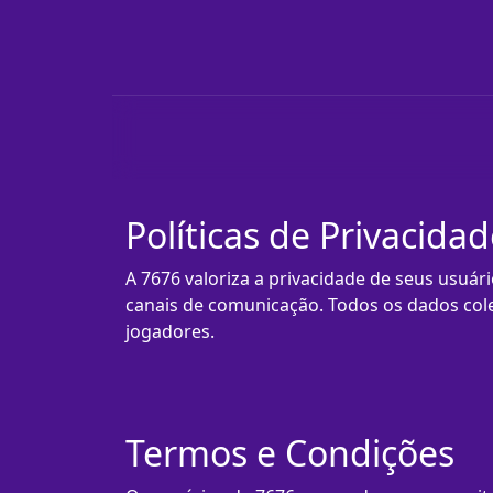
Políticas de Privacida
A 7676 valoriza a privacidade de seus usuá
canais de comunicação. Todos os dados cole
jogadores.
Termos e Condições