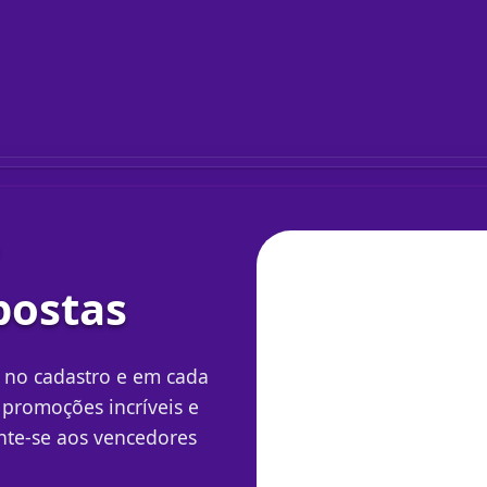
postas
 no cadastro e em cada
 promoções incríveis e
unte-se aos vencedores