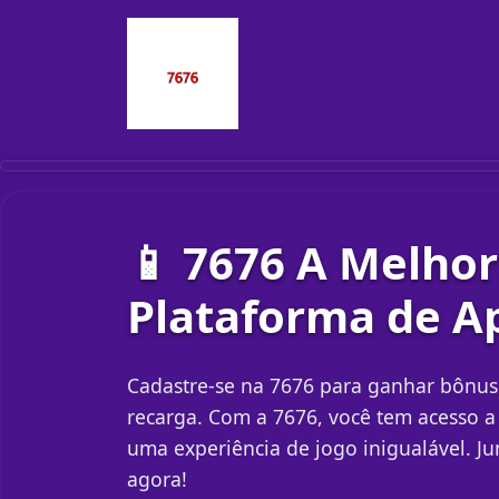
📱 7676 A Melhor
Plataforma de A
Cadastre-se na 7676 para ganhar bônus
recarga. Com a 7676, você tem acesso a
uma experiência de jogo inigualável. J
agora!