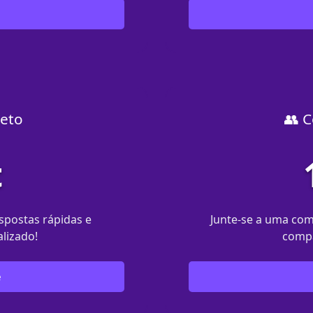
reto
👥 
t
espostas rápidas e
Junte-se a uma com
lizado!
compa
e