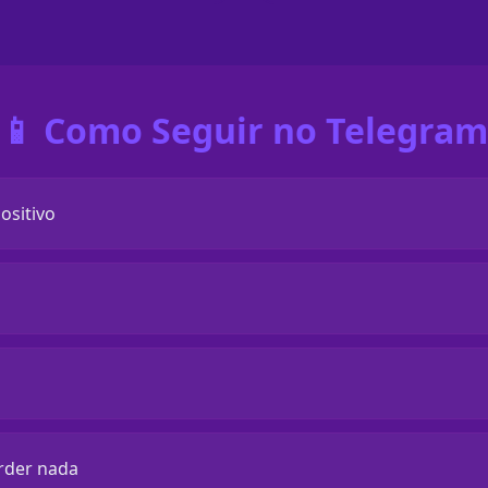
📱 Como Seguir no Telegram
ositivo
erder nada