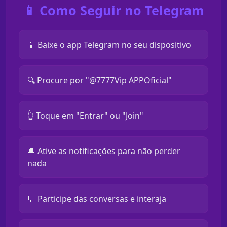
📱 Como Seguir no Telegram
📱 Baixe o app Telegram no seu dispositivo
🔍 Procure por "@7777Vip APPOficial"
👆 Toque em "Entrar" ou "Join"
🔔 Ative as notificações para não perder
nada
💬 Participe das conversas e interaja