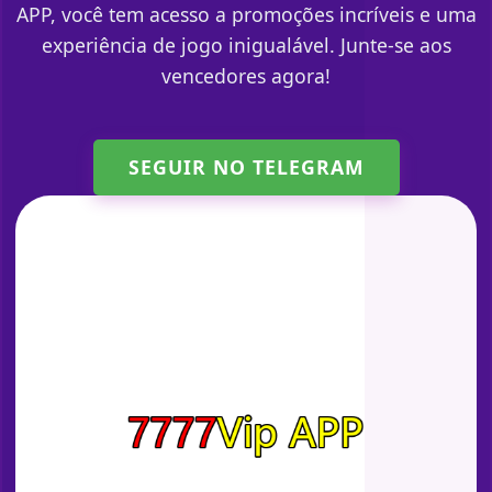
APP, você tem acesso a promoções incríveis e uma
experiência de jogo inigualável. Junte-se aos
vencedores agora!
SEGUIR NO TELEGRAM