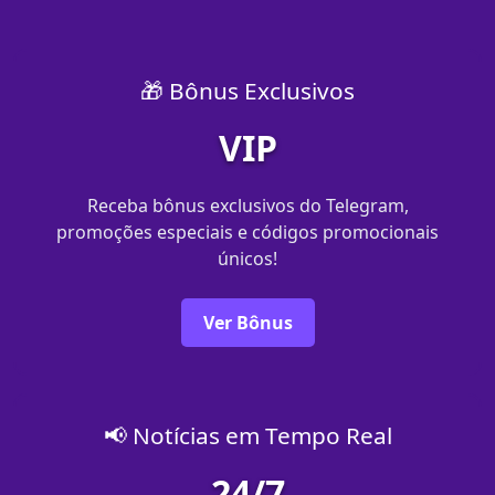
🎁 Bônus Exclusivos
VIP
Receba bônus exclusivos do Telegram,
promoções especiais e códigos promocionais
únicos!
Ver Bônus
📢 Notícias em Tempo Real
24/7