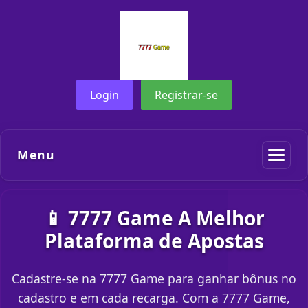
Login
Registrar-se
Menu
📱 7777 Game A Melhor
Plataforma de Apostas
Cadastre-se na 7777 Game para ganhar bônus no
cadastro e em cada recarga. Com a 7777 Game,