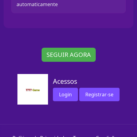
automaticamente
SEGUIR AGORA
Acessos
Login
Registrar-se