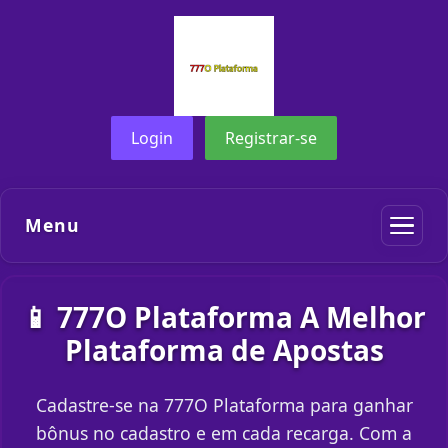
Login
Registrar-se
Menu
📱 777O Plataforma A Melhor
Plataforma de Apostas
Cadastre-se na 777O Plataforma para ganhar
bônus no cadastro e em cada recarga. Com a