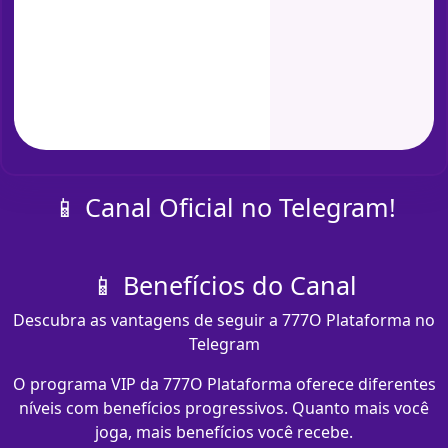
📱 Canal Oficial no Telegram!
📱 Benefícios do Canal
Descubra as vantagens de seguir a 777O Plataforma no
Telegram
O programa VIP da 777O Plataforma oferece diferentes
níveis com benefícios progressivos. Quanto mais você
joga, mais benefícios você recebe.