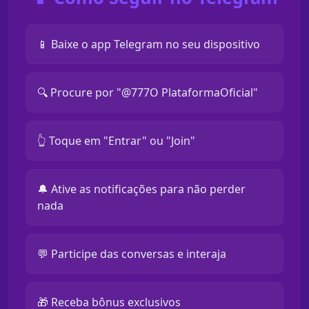
📱 Baixe o app Telegram no seu dispositivo
🔍 Procure por "@777O PlataformaOficial"
👆 Toque em "Entrar" ou "Join"
🔔 Ative as notificações para não perder
nada
💬 Participe das conversas e interaja
🎁 Receba bônus exclusivos