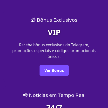
🎁 Bônus Exclusivos
VIP
Receba bônus exclusivos do Telegram,
promoções especiais e códigos promocionais
únicos!
Ver Bônus
📢 Notícias em Tempo Real
24/7