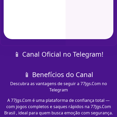
📱 Canal Oficial no Telegram!
📱 Benefícios do Canal
Descubra as vantagens de seguir a 77Jgs.Com no
Telegram
A 77Jgs.Com é uma plataforma de confiança total —
com jogos completos e saques rápidos na 77Jgs.Com
Brasil , ideal para quem busca emoção com segurança.