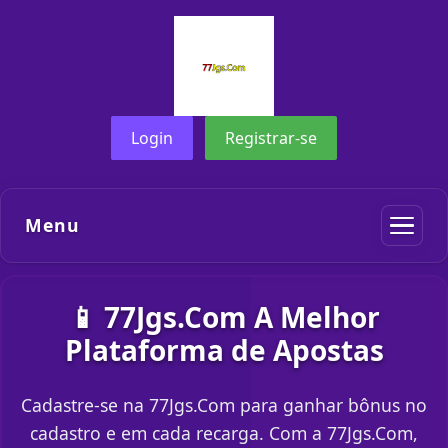
Login
Registrar-se
Menu
📱 77Jgs.Com A Melhor
Plataforma de Apostas
Cadastre-se na 77Jgs.Com para ganhar bônus no
cadastro e em cada recarga. Com a 77Jgs.Com,