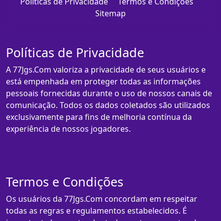
Políticas de Privacidade
Termos e Condições
Sitemap
Políticas de Privacidade
A 77Jgs.Com valoriza a privacidade de seus usuários e
está empenhada em proteger todas as informações
pessoais fornecidas durante o uso de nossos canais de
comunicação. Todos os dados coletados são utilizados
exclusivamente para fins de melhoria contínua da
experiência de nossos jogadores.
Termos e Condições
Os usuários da 77Jgs.Com concordam em respeitar
todas as regras e regulamentos estabelecidos. É