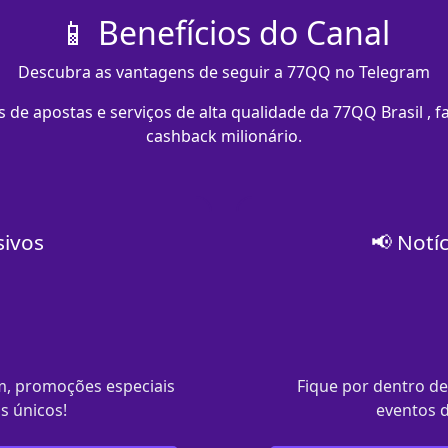
📱 Benefícios do Canal
Descubra as vantagens de seguir a 77QQ no Telegram
e apostas e serviços de alta qualidade da 77QQ Brasil , fa
cashback milionário.
sivos
📢 Notí
m, promoções especiais
Fique por dentro d
s únicos!
eventos 