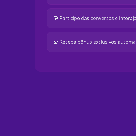
💬 Participe das conversas e interaj
🎁 Receba bônus exclusivos autom