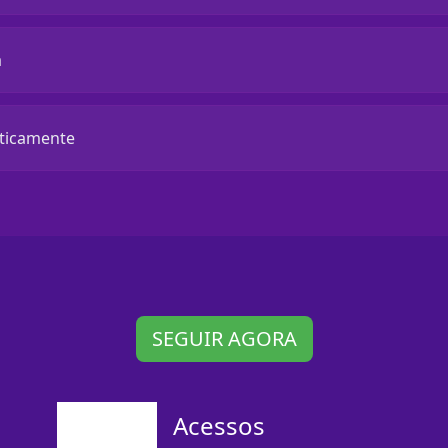
a
aticamente
SEGUIR AGORA
Acessos