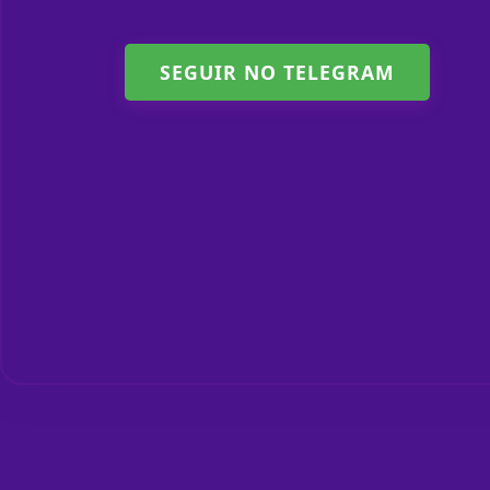
SEGUIR NO TELEGRAM