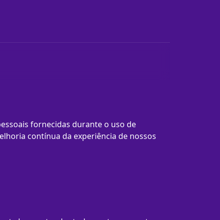
essoais fornecidas durante o uso de
elhoria contínua da experiência de nossos