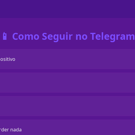
📱 Como Seguir no Telegram
ositivo
erder nada