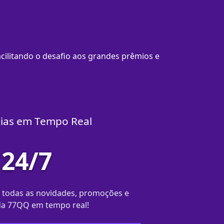
cilitando o desafio aos grandes prêmios e
cias em Tempo Real
24/7
e todas as novidades, promoções e
da 77QQ em tempo real!