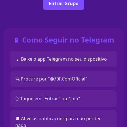
Entrar Grupo
📱 Como Seguir no Telegram
📱 Baixe o app Telegram no seu dispositivo
🔍 Procure por "@79F.ComOficial"
👆 Toque em "Entrar" ou "Join"
🔔 Ative as notificações para não perder
nada