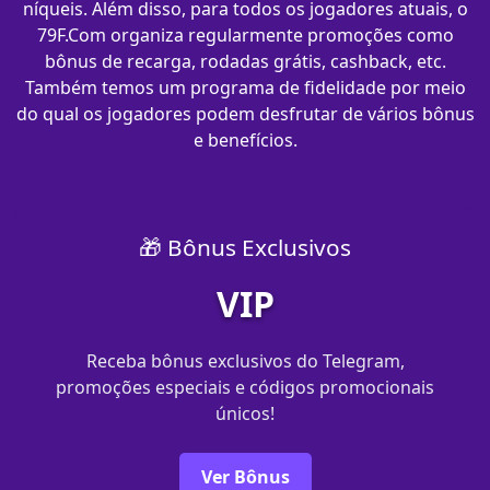
níqueis. Além disso, para todos os jogadores atuais, o
79F.Com organiza regularmente promoções como
bônus de recarga, rodadas grátis, cashback, etc.
Também temos um programa de fidelidade por meio
do qual os jogadores podem desfrutar de vários bônus
e benefícios.
🎁 Bônus Exclusivos
VIP
Receba bônus exclusivos do Telegram,
promoções especiais e códigos promocionais
únicos!
Ver Bônus