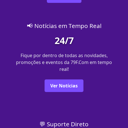
📢 Notícias em Tempo Real
24/7
Fique por dentro de todas as novidades,
promoções e eventos da 79F.Com em tempo
real!
Ver Notícias
💬 Suporte Direto