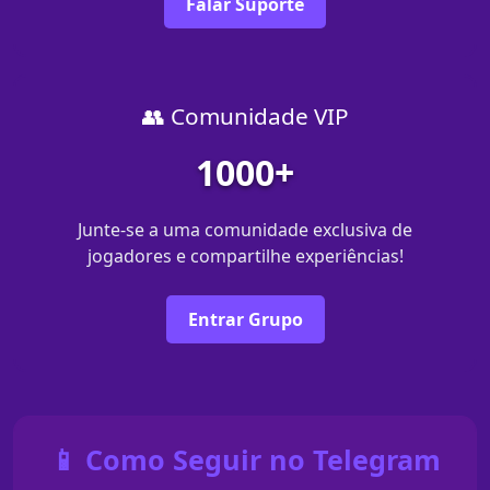
Falar Suporte
👥 Comunidade VIP
1000+
Junte-se a uma comunidade exclusiva de
jogadores e compartilhe experiências!
Entrar Grupo
📱 Como Seguir no Telegram