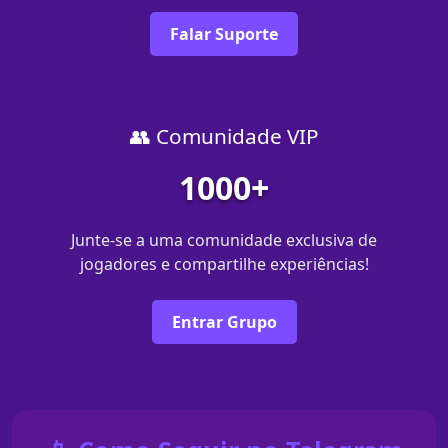
Falar Suporte
👥 Comunidade VIP
1000+
Junte-se a uma comunidade exclusiva de
jogadores e compartilhe experiências!
Entrar Grupo