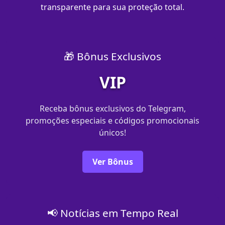
transparente para sua proteção total.
🎁 Bônus Exclusivos
VIP
Receba bônus exclusivos do Telegram,
promoções especiais e códigos promocionais
únicos!
Ver Bônus
📢 Notícias em Tempo Real