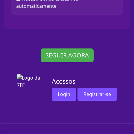
automaticamente
SEGUIR AGORA
Acessos
Login
Registrar-se