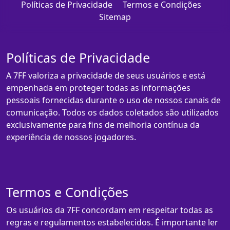
Políticas de Privacidade
Termos e Condições
Sitemap
Políticas de Privacidade
A 7FF valoriza a privacidade de seus usuários e está
empenhada em proteger todas as informações
pessoais fornecidas durante o uso de nossos canais de
comunicação. Todos os dados coletados são utilizados
exclusivamente para fins de melhoria contínua da
experiência de nossos jogadores.
Termos e Condições
Os usuários da 7FF concordam em respeitar todas as
regras e regulamentos estabelecidos. É importante ler