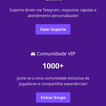
Suporte direto via Telegram, respostas rápidas e
atendimento personalizado!
Falar Suporte
👥 Comunidade VIP
1000+
Junte-se a uma comunidade exclusiva de
jogadores e compartilhe experiências!
Entrar Grupo