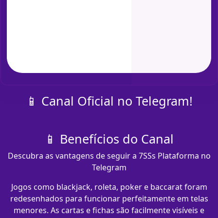
📱 Canal Oficial no Telegram!
📱 Benefícios do Canal
Descubra as vantagens de seguir a 7SSs Plataforma no
Telegram
Jogos como blackjack, roleta, poker e baccarat foram
redesenhados para funcionar perfeitamente em telas
menores. As cartas e fichas são facilmente visíveis e