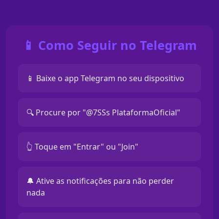
📱 Como Seguir no Telegram
📱 Baixe o app Telegram no seu dispositivo
🔍 Procure por "@7SSs PlataformaOficial"
👆 Toque em "Entrar" ou "Join"
🔔 Ative as notificações para não perder
nada