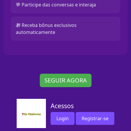
💬 Participe das conversas e interaja
🎁 Receba bônus exclusivos
automaticamente
SEGUIR AGORA
Acessos
Login
Registrar-se