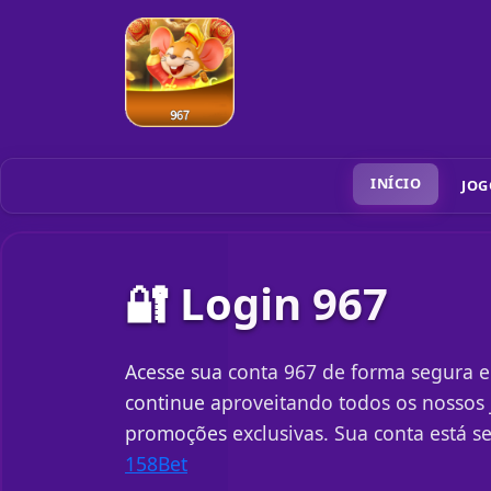
INÍCIO
JOG
🔐 Login 967
Acesse sua conta 967 de forma segura e 
continue aproveitando todos os nossos 
promoções exclusivas. Sua conta está 
158Bet