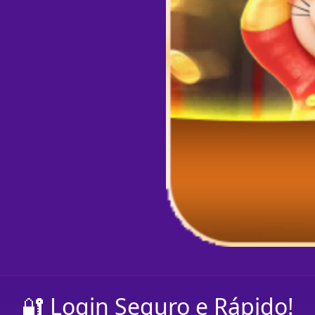
🔐 Login Seguro e Rápido!