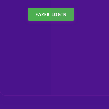
FAZER LOGIN